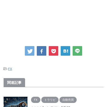
-
FX
関連記事
FX
トラリピ
自動売買