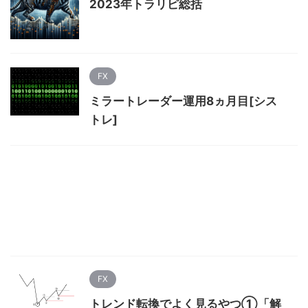
2023年トラリピ総括
FX
ミラートレーダー運用8ヵ月目[シス
トレ]
FX
トレンド転換でよく見るやつ①「解