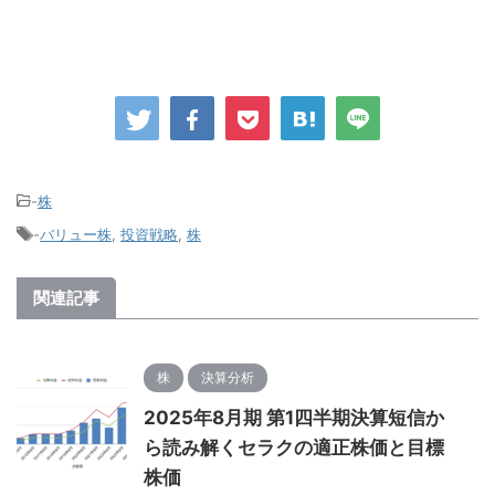
-
株
-
バリュー株
,
投資戦略
,
株
関連記事
株
決算分析
2025年8月期 第1四半期決算短信か
ら読み解くセラクの適正株価と目標
株価