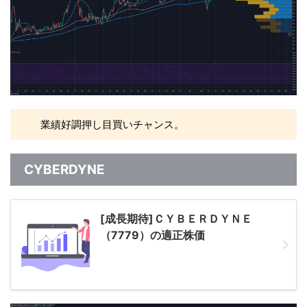
業績好調押し目買いチャンス。
CYBERDYNE
[成長期待]ＣＹＢＥＲＤＹＮＥ
（7779）の適正株価