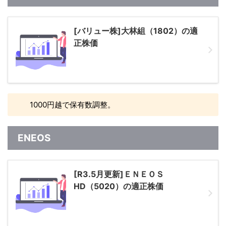
[バリュー株]大林組（1802）の適
正株価
1000円越で保有数調整。
ENEOS
[R3.5月更新]ＥＮＥＯＳ
HD（5020）の適正株価