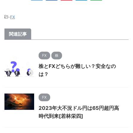
-
FX
関連記事
FX
株
株とFXどちらが難しい？安全なの
は？
FX
2023年大不況ドル円は65円超円高
時代到来[若林栄四]