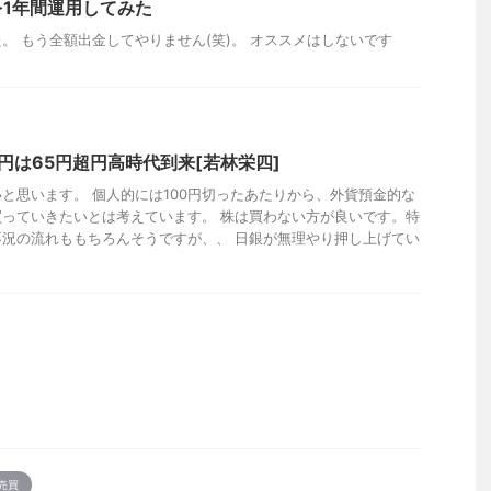
1年間運用してみた
。 もう全額出金してやりません(笑)。 オススメはしないです
ル円は65円超円高時代到来[若林栄四]
と思います。 個人的には100円切ったあたりから、外貨預金的な
っていきたいとは考えています。 株は買わない方が良いです。特
況の流れももちろんそうですが、、 日銀が無理やり押し上げてい
売買