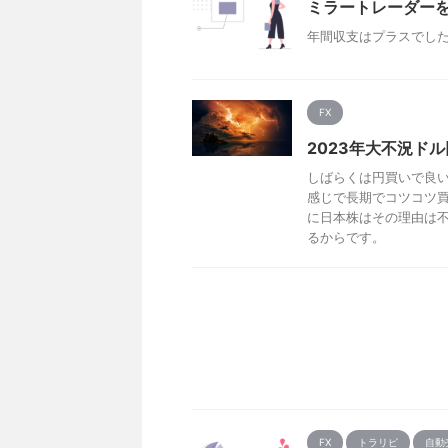
ミラートレーダーを
年間収支はプラスでした
FX
2023年大不況ド
しばらくは円買いで良い
感じで長期でコツコツ買
に日本株はその理由は不
るからです。
FX
トラリピ
自動