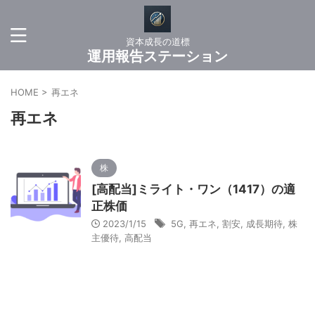
資本成長の道標
運用報告ステーション
HOME
>
再エネ
再エネ
株
[高配当]ミライト・ワン（1417）の適
正株価
2023/1/15
5G
,
再エネ
,
割安
,
成長期待
,
株
主優待
,
高配当