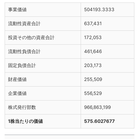
事業価値
504193.3333
流動性資産合計
637,431
投資その他の資産合計
172,053
流動性負債合計
461,646
固定負債合計
203,173
財産価値
255,509
企業価値
556,529
株式発行部数
966,863,199
1株当たりの価値
575.6027677