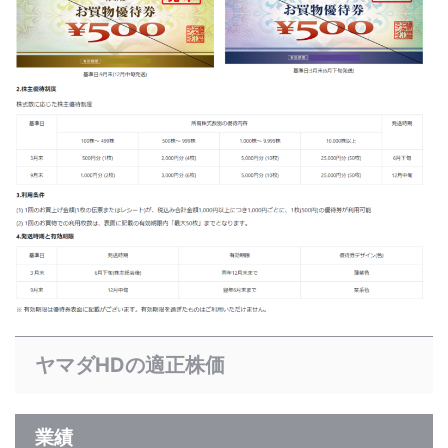
ヤマダHDの適正株価
業績