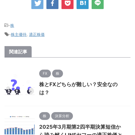
-
株
-
株主優待
,
適正株価
関連記事
FX
株
株とFXどちらが難しい？安全なの
は？
株
決算分析
2025年3月期第2四半期決算短信か