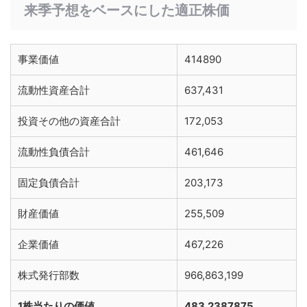
来季予想をベースにした適正株価
事業価値
414890
流動性資産合計
637,431
投資その他の資産合計
172,053
流動性負債合計
461,646
固定負債合計
203,173
財産価値
255,509
企業価値
467,226
株式発行部数
966,863,199
1株当たりの価値
483.2387875