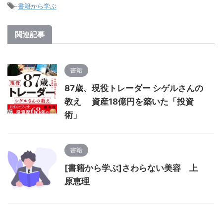
-
書籍から学ぶ
関連記事
書籍
87歳、現役トレーダー シゲルさんの
教え 資産18億円を築いた「投資
術」
書籍
[書籍から学ぶ]さわらない美容 上
原恵理